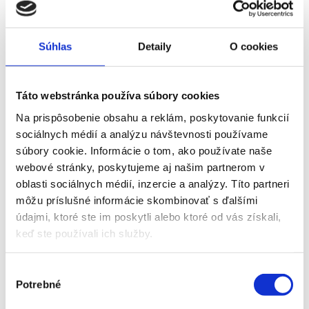
nad elektrické vedenie, strechy alebo sú súčasťou hustej
zástavby?
Máme kvalifikovaný tím pracovníkov, ktorý sa o
to postará.
Súhlas
Detaily
O cookies
Profesionálne, bezpečné a odborné odstránenie stromov
v rizikových podmienkach
Táto webstránka používa súbory cookies
Bezpečnosť práce je pre nás absolútnou prioritou. Výrub
stromov realizujeme až po dôkladnej obhliadke a zhodnotení
Na prispôsobenie obsahu a reklám, poskytovanie funkcií
aktuálneho stavu stromov. Výrub prebieha postupným
sociálnych médií a analýzu návštevnosti používame
zrezávaním stromov od koruny nadol. Vetvy stromov sú
súbory cookie. Informácie o tom, ako používate naše
kontrolovaným spôsobom spúšťané na lanách a to do
webové stránky, poskytujeme aj našim partnerom v
presne vymedzeného priestoru. V prípade potreby
oblasti sociálnych médií, inzercie a analýzy. Títo partneri
zabezpečujeme aj odpratanie drevného odpadu, odvoz s
môžu príslušné informácie skombinovať s ďalšími
využitím vlastnej techniky a následnú likvidáciu drevného
údajmi, ktoré ste im poskytli alebo ktoré od vás získali,
odpadu.
keď ste používali ich služby.
V
Potrebné
ý
b