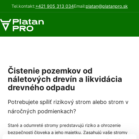
Tel.kontakt:
+421 905 313 034
Email:
platan@platanpro.sk
Čistenie pozemkov od
náletových drevín a likvidácia
drevného odpadu
Potrebujete spíliť rizikový strom alebo strom v
náročných podmienkach?
Staré a odumreté stromy predstavujú riziko a ohrozenie
bezpečnosti človeka a jeho majetku. Zasahujú vaše stromy